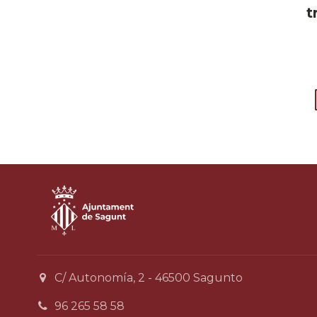
t
C/ Autonomía, 2 - 46500 Sagunto
96 265 58 58