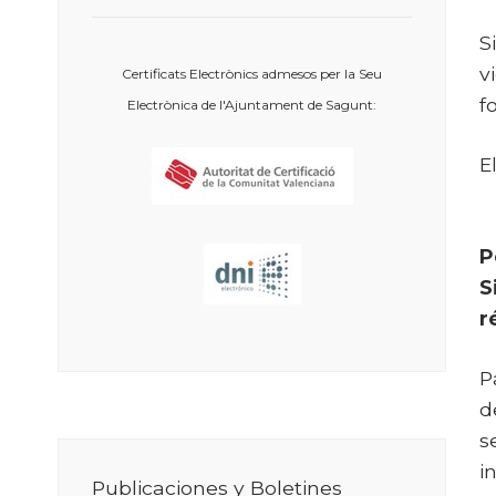
S
v
Certificats Electrònics admesos per la Seu
f
Electrònica de l'Ajuntament de Sagunt:
E
P
S
r
P
d
s
i
Publicaciones y Boletines