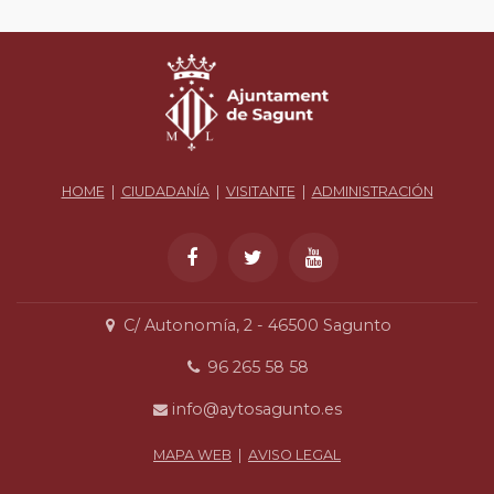
HOME
|
CIUDADANÍA
|
VISITANTE
|
ADMINISTRACIÓN
C/ Autonomía, 2 - 46500 Sagunto
96 265 58 58
info@aytosagunto.es
MAPA WEB
|
AVISO LEGAL