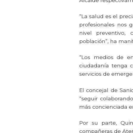
Alcaide respectivam
“La salud es el prec
profesionales nos 
nivel preventivo,
población”, ha mani
“Los medios de em
ciudadanía tenga c
servicios de emergen
El concejal de San
“seguir colaborand
más concienciada en
Por su parte, Qui
compañeras de Atenc