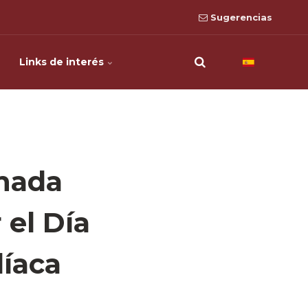
Sugerencias
Links de interés
rnada
 el Día
díaca