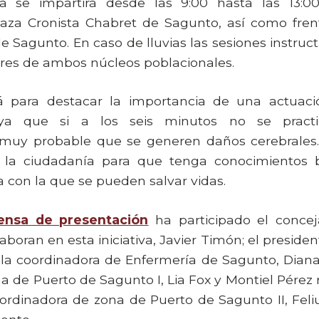
va se impartirá desde las 9:00 hasta las 13:
laza Cronista Chabret de Sagunto, así como fren
e Sagunto. En caso de lluvias las sesiones instruct
ores de ambos núcleos poblacionales.
rá para destacar la importancia de una actuac
 ya que si a los seis minutos no se practi
muy probable que se generen daños cerebrales.
a la ciudadanía para que tenga conocimientos 
a con la que se pueden salvar vidas.
ensa de presentación
ha participado el concej
boran en esta iniciativa, Javier Timón; el preside
 la coordinadora de Enfermería de Sagunto, Diana N
a de Puerto de Sagunto I, Lia Fox y Montiel Pérez 
oordinadora de zona de Puerto de Sagunto II, Feli