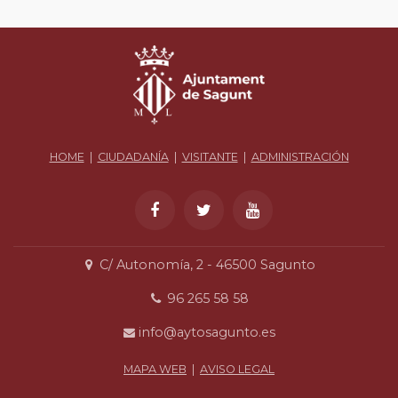
HOME
|
CIUDADANÍA
|
VISITANTE
|
ADMINISTRACIÓN
C/ Autonomía, 2 - 46500 Sagunto
96 265 58 58
info@aytosagunto.es
MAPA WEB
|
AVISO LEGAL