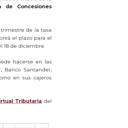
n de Concesiones
trimestre de la tasa
brirá el plazo para el
el 18 de diciembre.
uede hacerse en las
r, Banco Santander,
como en sus cajeros
irtual Tributaria
del