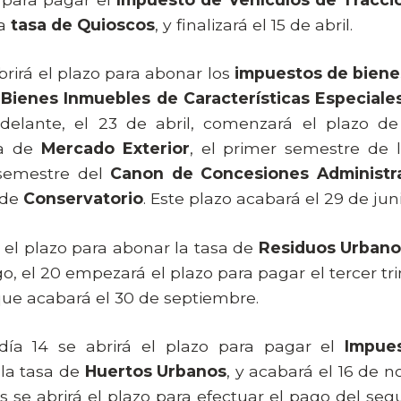
la
tasa de Quioscos
, y finalizará el 15 de abril.
 abrirá el plazo para abonar los
impuestos de bienes
y
Bienes Inmuebles de Características Especiales
delante, el 23 de abril, comenzará el plazo 
sa de
Mercado Exterior
, el primer semestre de
 semestre del
Canon de Concesiones Administra
 de
Conservatorio
. Este plazo acabará el 29 de juni
rá el plazo para abonar la tasa de
Residuos Urbano
, el 20 empezará el plazo para pagar el tercer tr
que acabará el 30 de septiembre.
día 14 se abrirá el plazo para pagar el
Impue
la tasa de
Huertos Urbanos
, y acabará el 16 de 
 se abrirá el plazo para efectuar el pago del se