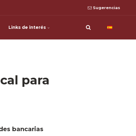
Sugerencias
Links de interés
scal para
ades bancarias