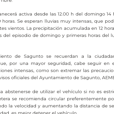
embre.
anecerá activa desde las 12.00 h del domingo 14 h
59 horas. Se esperan lluvias muy intensas, que p
tes vientos. La precipitación acumulada en 12 hora
s del episodio de domingo y primeras horas del 
iento de Sagunto se recuerdan a la ciudadan
e, por una mayor seguridad, cabe seguir en e
aciones intensas, como son extremar las precauci
visos oficiales del Ayuntamiento de Sagunto, AEMET
 abstenerse de utilizar el vehículo si no es estr
etera se recomienda circular preferentemente por
ndo la velocidad y aumentando la distancia de se
idad, es mejor detener el vehículo.