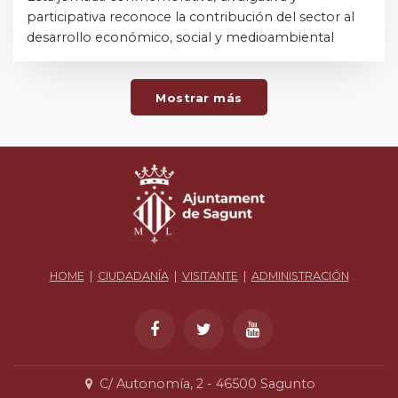
participativa reconoce la contribución del sector al
desarrollo económico, social y medioambiental
Mostrar más
HOME
|
CIUDADANÍA
|
VISITANTE
|
ADMINISTRACIÓN
C/ Autonomía, 2 - 46500 Sagunto