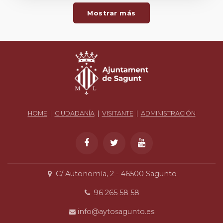
Mostrar más
HOME
|
CIUDADANÍA
|
VISITANTE
|
ADMINISTRACIÓN
C/ Autonomía, 2 - 46500 Sagunto
96 265 58 58
info@aytosagunto.es