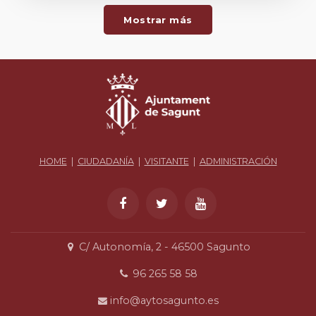
Mostrar más
HOME
|
CIUDADANÍA
|
VISITANTE
|
ADMINISTRACIÓN
C/ Autonomía, 2 - 46500 Sagunto
96 265 58 58
info@aytosagunto.es