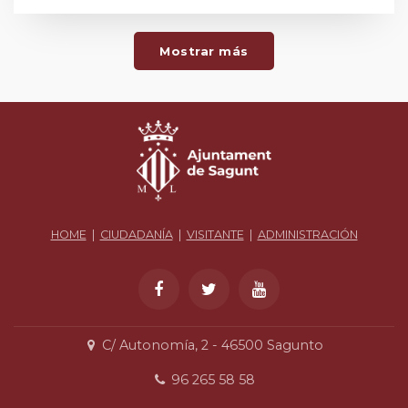
Mostrar más
HOME
|
CIUDADANÍA
|
VISITANTE
|
ADMINISTRACIÓN
C/ Autonomía, 2 - 46500 Sagunto
96 265 58 58