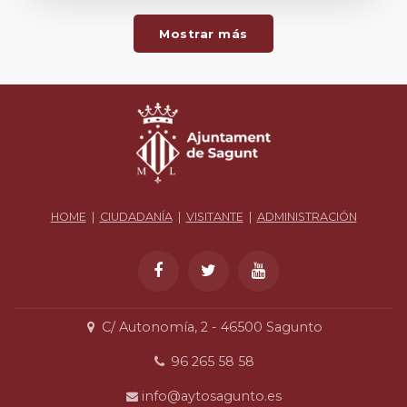
Mostrar más
HOME
|
CIUDADANÍA
|
VISITANTE
|
ADMINISTRACIÓN
C/ Autonomía, 2 - 46500 Sagunto
96 265 58 58
info@aytosagunto.es