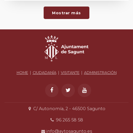
Mostrar más
HOME
|
CIUDADANÍA
|
VISITANTE
|
ADMINISTRACIÓN
C/ Autonomía, 2 - 46500 Sagunto
96 265 58 58
info@aytosagunto.es