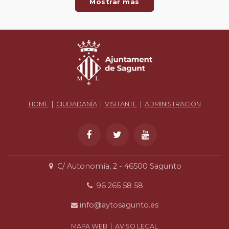
Mostrar más
HOME
|
CIUDADANÍA
|
VISITANTE
|
ADMINISTRACIÓN
C/ Autonomía, 2 - 46500 Sagunto
96 265 58 58
info@aytosagunto.es
MAPA WEB
|
AVISO LEGAL