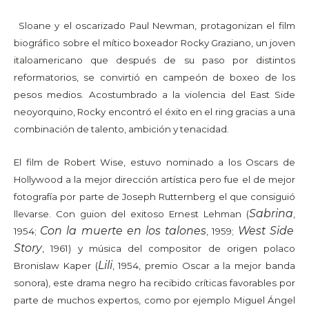
Sl
oane y el oscarizado Paul Newman, protagonizan el film
biográfico sobre el mítico boxeador Rocky Graziano, un joven
italoamericano que después de su paso por distintos
reformatorios, se convirtió en campeón de boxeo de los
pesos medios. Acostumbrado a la violencia del East Side
neoyorquino, Rocky encontró el éxito en el ring gracias a una
combinación de talento, ambición y tenacidad.
El film de Robert Wise, estuvo nominado a los Oscars de
Hollywood a la mejor dirección artística pero fue el de mejor
fotografía por parte de Joseph Rutternberg el que consiguió
S
abr
i
na
llevarse. Con guion del exitoso Ernest Lehman
(
,
Con la muerte en los talones
West Side
19
54;
, 1959;
Story
, 1961) y música del compositor de origen polaco
Lili
Bronislaw Kap
er
(
, 1
954, premio Oscar a la mejor banda
sonora), este drama negro ha recibido críticas favorables por
parte de muchos expertos, como por ejemplo Miguel Ángel