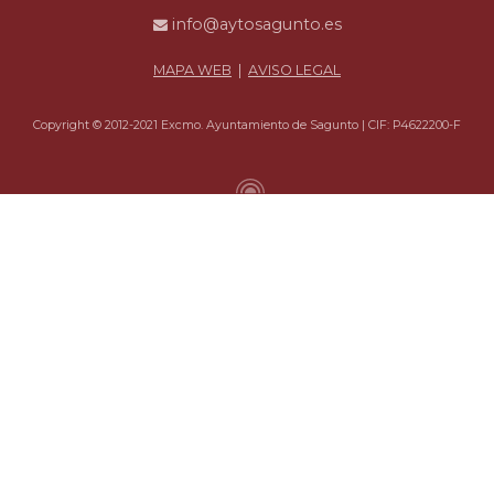
info@aytosagunto.es
MAPA WEB
|
AVISO LEGAL
Copyright © 2012-2021 Excmo. Ayuntamiento de Sagunto | CIF: P4622200-F