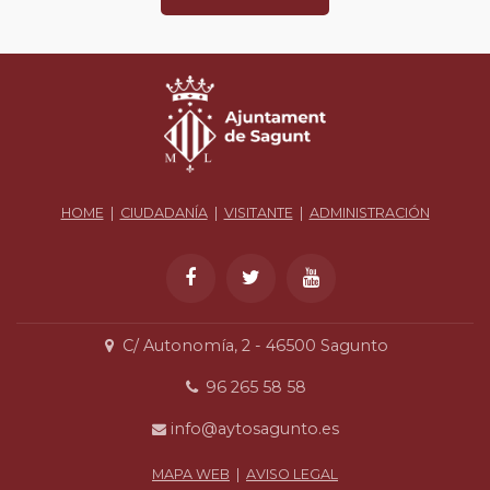
HOME
|
CIUDADANÍA
|
VISITANTE
|
ADMINISTRACIÓN
C/ Autonomía, 2 - 46500 Sagunto
96 265 58 58
info@aytosagunto.es
MAPA WEB
|
AVISO LEGAL