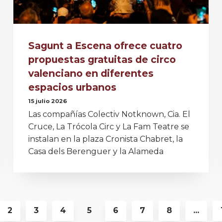
Sagunt a Escena ofrece cuatro
propuestas gratuitas de circo
valenciano en diferentes
espacios urbanos
15 julio 2026
Las compañías Colectiv Notknown, Cia. El
Cruce, La Trócola Circ y La Fam Teatre se
instalan en la plaza Cronista Chabret, la
Casa dels Berenguer y la Alameda
2
3
4
5
6
7
8
...