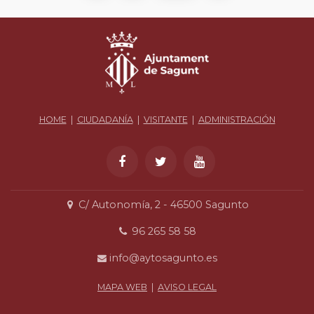
HOME
|
CIUDADANÍA
|
VISITANTE
|
ADMINISTRACIÓN
C/ Autonomía, 2 - 46500 Sagunto
96 265 58 58
info@aytosagunto.es
MAPA WEB
|
AVISO LEGAL