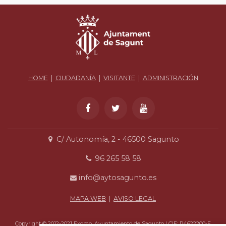
HOME
|
CIUDADANÍA
|
VISITANTE
|
ADMINISTRACIÓN
C/ Autonomía, 2 - 46500 Sagunto
96 265 58 58
info@aytosagunto.es
MAPA WEB
|
AVISO LEGAL
Copyright © 2012-2021 Excmo. Ayuntamiento de Sagunto | CIF: P4622200-F