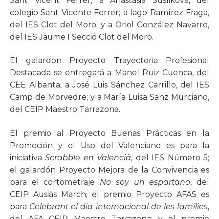
Sant Vicent Ferrer; a Anastasia Suslikova, del
colegio Sant Vicente Ferrer; a Iago Ramírez Fraga,
del IES Clot del Moro; y a Oriol González Navarro,
del IES Jaume I Secció Clot del Moro.
El galardón Proyecto Trayectoria Profesional
Destacada se entregará a Manel Ruiz Cuenca, del
CEE Albanta, a José Luis Sánchez Carrillo, del IES
Camp de Morvedre; y a María Luisa Sanz Murciano,
del CEIP Maestro Tarrazona.
El premio al Proyecto Buenas Prácticas en la
Promoción y el Uso del Valenciano es para la
iniciativa
Scrabble en Valencià
, del IES Número 5;
el galardón Proyecto Mejora de la Convivencia es
para el cortometraje
No soy un espartano
, del
CEIP Ausiàs March; el premio Proyecto AFAS es
para
Celebrant el dia internacional de les famílies
,
del AFA CEIP Maestro Tarrazona; y el premio