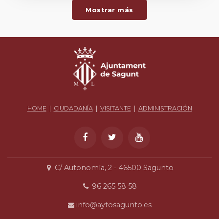
Mostrar más
HOME
|
CIUDADANÍA
|
VISITANTE
|
ADMINISTRACIÓN
C/ Autonomía, 2 - 46500 Sagunto
96 265 58 58
info@aytosagunto.es