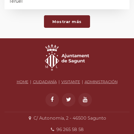
Teruel
Mostrar más
HOME
|
CIUDADANÍA
|
VISITANTE
|
ADMINISTRACIÓN
C/ Autonomía, 2 - 46500 Sagunto
96 265 58 58