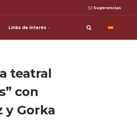
Sugerencias
Links de interés
a teatral
s” con
z y Gorka