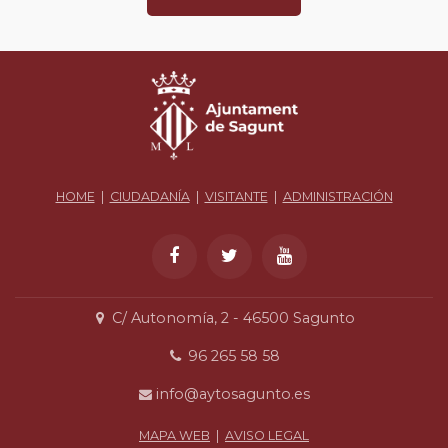
HOME
|
CIUDADANÍA
|
VISITANTE
|
ADMINISTRACIÓN
C/ Autonomía, 2 - 46500 Sagunto
96 265 58 58
info@aytosagunto.es
MAPA WEB
|
AVISO LEGAL