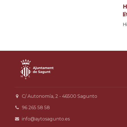
H
l
Hi
C/ Autonomía, 2 - 46500 Sagunto
96 265 58 58
info@aytosagunto.es