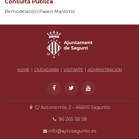
Consulta Pública
Remodelación Paseo Marítimo
HOME
|
CIUDADANÍA
|
VISITANTE
|
ADMINISTRACIÓN
C/ Autonomía, 2 - 46500 Sagunto
96 265 58 58
info@aytosagunto.es