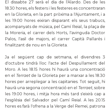
El dissabte 27 serà el dia de l'Alardo. Des de les
18.30 hores, els festers i les festeres es concentraran
en la Glorieta, en la part pròxima a l'Ajuntament, i a
les 19.00 hores eixiran disparant els seus trabucs,
acompanyats de música, pel Camí Reial, la plaça de
la Moreria, el carrer dels Horts, l'avinguda Doctor
Palos, l'asil de majors, el carrer Capità Pallarés i
finalitzant de nou en la Glorieta.
Ja el següent cap de setmana, el divendres 3
d'octubre tindrà lloc l'acte del Despullament del
Moro. A les 18.15 hores hi haurà una concentració
en el
Terraet
de la Glorieta per a marxar a les 18.30
hores per arreplegar a les capitanies. Tot seguit, hi
haurà una segona concentració en el
Terraet
, sobre
les 19.00 hores, i mitja hora més tard s'eixirà cap a
l'església del Salvador pel Camí Reial. A les 20.15
hores es farà l'ofrena a la Verge del Remei, patrona