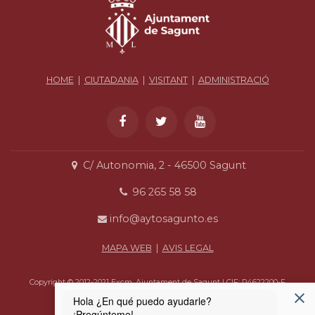
HOME
|
CIUTADANIA
|
VISITANT
|
ADMINISTRACIÓ
C/ Autonomia, 2 - 46500 Sagunt
96 265 58 58
info@aytosagunto.es
MAPA WEB
|
AVIS LEGAL
Copyright © 2012-2021 Excm. Ajuntament de Sagunt | CIF: P4622200-F