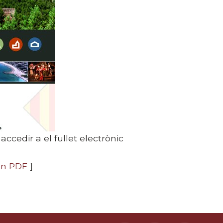
ccedir a el fullet electrònic
en PDF
]