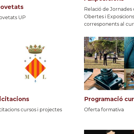
ovetats
Relació de Jornades
Obertes i Exposicions
ovetats UP
corresponents al cur
icitacions
Programació cu
citacions cursos i projectes
Oferta formativa