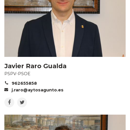
Javier Raro Gualda
PSPV-PSOE
962655858
j.raro@aytosagunto.es