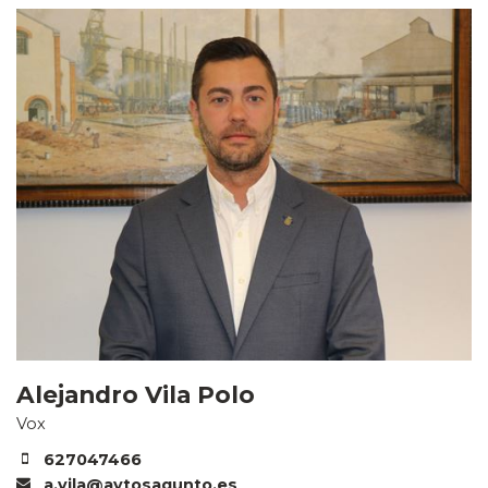
Alejandro Vila Polo
Vox
627047466
a.vila@aytosagunto.es