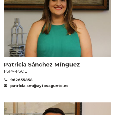
Patricia Sánchez Mínguez
PSPV-PSOE
962655858
patricia.sm@aytosagunto.es