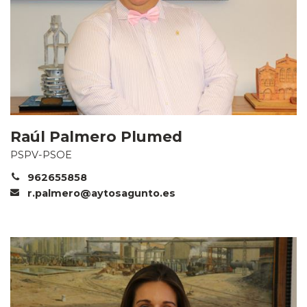
Raúl Palmero Plumed
PSPV-PSOE
962655858
r.palmero@aytosagunto.es