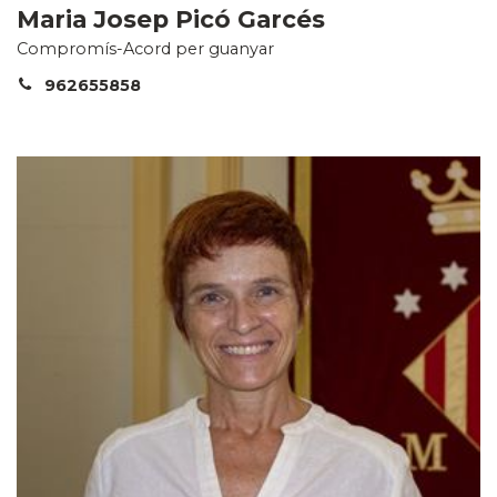
Maria Josep Picó Garcés
Compromís-Acord per guanyar
962655858