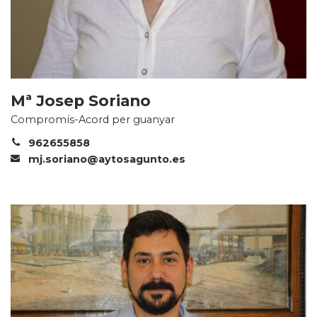
Mª Josep Soriano
Compromís-Acord per guanyar
962655858
mj.soriano@aytosagunto.es