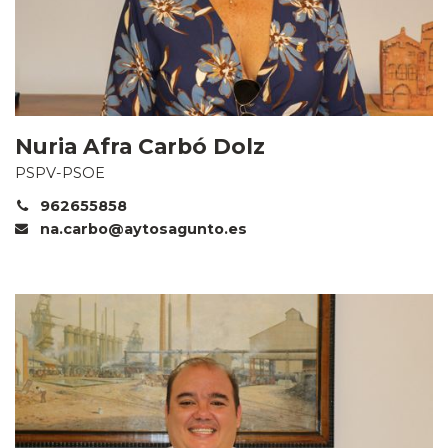
Nuria Afra Carbó Dolz
PSPV-PSOE
962655858
na.carbo@aytosagunto.es