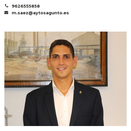
9626555858
m.saez@aytosagunto.es