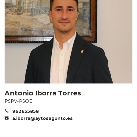
Antonio Iborra Torres
PSPV-PSOE
962655858
a.iborra@aytosagunto.es