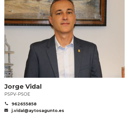
Jorge Vidal
PSPV-PSOE
962655858
j.vidal@aytosagunto.es