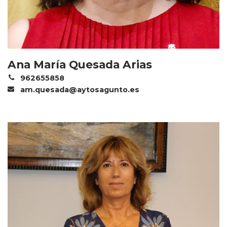
Ana María Quesada Arias
962655858
am.quesada@aytosagunto.es