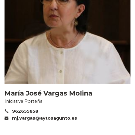
María José Vargas Molina
Iniciativa Porteña
962655858
mj.vargas@aytosagunto.es