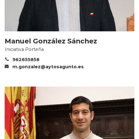
Manuel González Sánchez
Iniciativa Porteña
962655858
m.gonzalez@aytosagunto.es