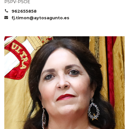
PSPV-PSOE
962655858
fj.timon@aytosagunto.es