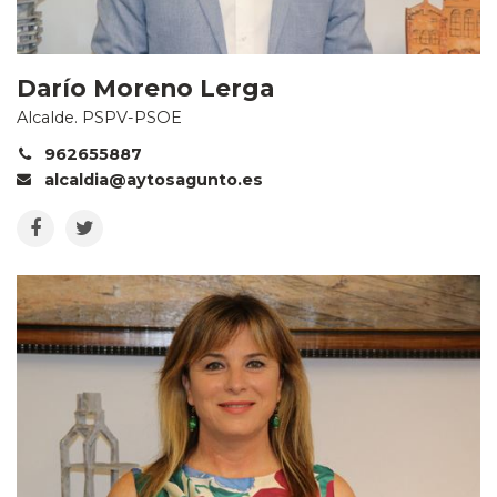
Darío Moreno Lerga
Alcalde. PSPV-PSOE
962655887
alcaldia@aytosagunto.es