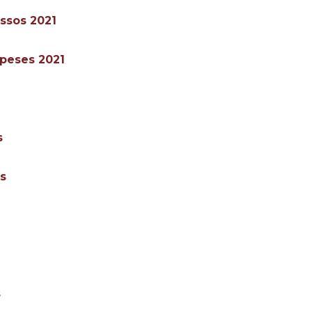
essos 2021
speses 2021
s
es
s