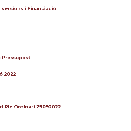
nversions i Financiació
ó Pressupost
ió 2022
rd Ple Ordinari 29092022