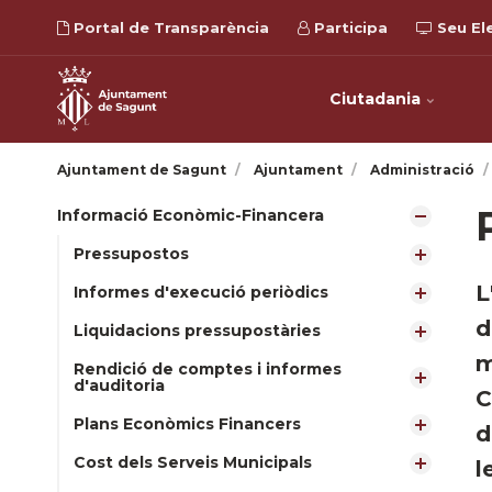
Portal de Transparència
Participa
Seu El
Ciutadania
Ajuntament de Sagunt
Ajuntament
Administració
Informació Econòmic-Financera
Pressupostos
L
Informes d'execució periòdics
d
Liquidacions pressupostàries
m
Rendició de comptes i informes
d'auditoria
C
Plans Econòmics Financers
d
Cost dels Serveis Municipals
l