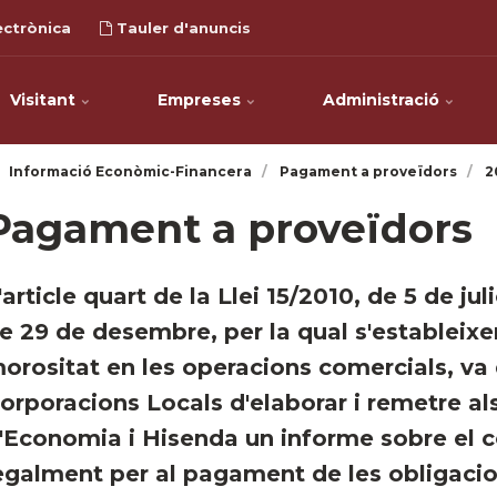
ectrònica
Tauler d'anuncis
Visitant
Empreses
Administració
Informació Econòmic-Financera
Pagament a proveïdors
2
Pagament a proveïdors
'article quart de la Llei 15/2010, de 5 de ju
e 29 de desembre, per la qual s'estableixe
orositat en les operacions comercials, va 
orporacions Locals d'elaborar i remetre al
'Economia i Hisenda un informe sobre el c
egalment per al pagament de les obligacion