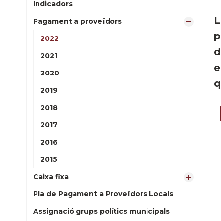
Indicadors
L
Pagament a proveïdors
p
2022
d
2021
e
2020
q
2019
2018
2017
2016
2015
Caixa fixa
Pla de Pagament a Proveïdors Locals
Assignació grups polítics municipals