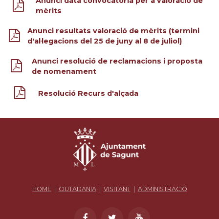
Anunci data convocatòria per a valoració de
mèrits
Anunci resultats valoració de mèrits (termini
d'al·legacions del 25 de juny al 8 de juliol)
Anunci resolució de reclamacions i proposta
de nomenament
Resolució Recurs d'alçada
HOME
|
CIUTADANIA
|
VISITANT
|
ADMINISTRACIÓ