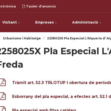
ectrònica
Tauler d'anuncis
Visitant
Empreses
Administració
Urbanisme i Habitatge
2258025X Pla Especial L'Alquería d' A
2258025X Pla Especial L'
Freda
Tràmit art. 52.3 TRLOTUP i obertura de període 
Esborrany del pla especial, a efectes art. 52.
Pla especial amb fitxa catàleg