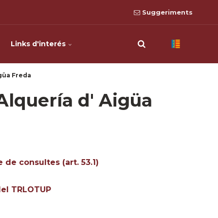
Suggeriments
Links d'interés
igüa Freda
Alquería d' Aigüa
de consultes (art. 53.1)
1 del TRLOTUP