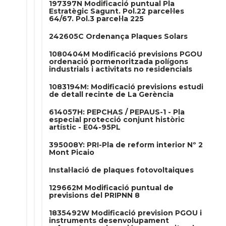
197397N Modificació puntual Pla
Estratègic Sagunt. Pol.22 parcel·les
64/67. Pol.3 parcel·la 225
242605C Ordenança Plaques Solars
1080404M Modificació previsions PGOU
ordenació pormenoritzada polígons
industrials i activitats no residencials
1083194M: Modificació previsions estudi
de detall recinte de La Gerència
614057H: PEPCHAS / PEPAUS-1 - Pla
especial protecció conjunt històric
artístic - E04-95PL
395008Y: PRI-Pla de reform interior Nº 2
Mont Picaio
Instal·lació de plaques fotovoltaiques
129662M Modificació puntual de
previsions del PRIPNN 8
1835492W Modificació prevision PGOU i
instruments desenvolupament