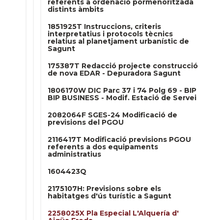
referents a ordenació pormenoritzada
distints àmbits
1851925T Instruccions, criteris
interpretatius i protocols tècnics
relatius al planetjament urbanístic de
Sagunt
175387T Redacció projecte construcció
de nova EDAR - Depuradora Sagunt
1806170W DIC Parc 37 i 74 Polg 69 - BIP
BIP BUSINESS - Modif. Estació de Servei
2082064F SGES-24 Modificació de
previsions del PGOU
2116417T Modificació previsions PGOU
referents a dos equipaments
administratius
1604423Q
2175107H: Previsions sobre els
habitatges d'ús turístic a Sagunt
2258025X Pla Especial L'Alquería d'