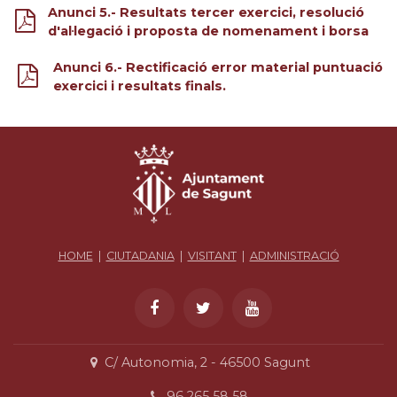
Anunci 5.- Resultats tercer exercici, resolució
d'al·legació i proposta de nomenament i borsa
Anunci 6.- Rectificació error material puntuació
exercici i resultats finals.
HOME
|
CIUTADANIA
|
VISITANT
|
ADMINISTRACIÓ
C/ Autonomia, 2 - 46500 Sagunt
96 265 58 58