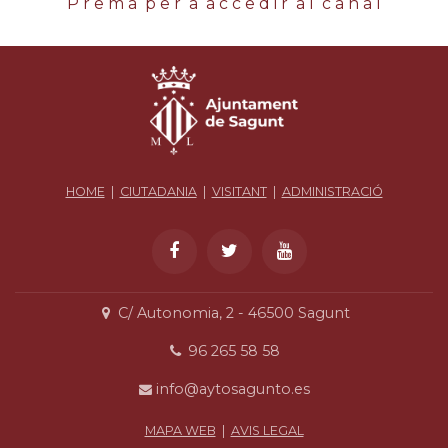
P r e m a p e r a a c c e d i r a l c a n a l
HOME
|
CIUTADANIA
|
VISITANT
|
ADMINISTRACIÓ
C/ Autonomia, 2 - 46500 Sagunt
96 265 58 58
info@aytosagunto.es
MAPA WEB
|
AVIS LEGAL