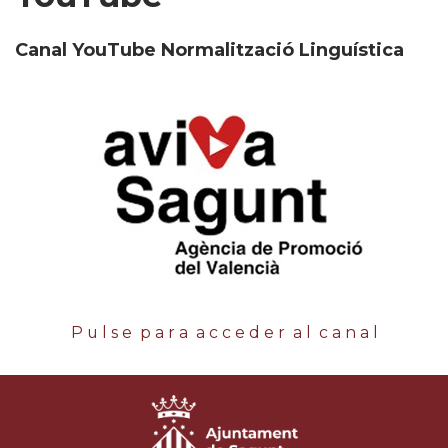
Canal YouTube Normalització Linguística
P u l s e p a r a a c c e d e r a l c a n a l