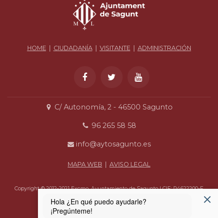
HOME
|
CIUDADANÍA
|
VISITANTE
|
ADMINISTRACIÓN
C/ Autonomía, 2 - 46500 Sagunto
96 265 58 58
info@aytosagunto.es
MAPA WEB
|
AVISO LEGAL
Copyright © 2012-2021 Excmo. Ayuntamiento de Sagunto | CIF: P4622200-F