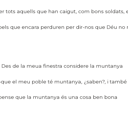
er tots aquells que han caigut, com bons soldats, en
 pels que encara perduren per dir-nos que Déu no 
es de la meua finestra considere la muntanya
que el meu poble té muntanya, ¿saben?, i tamb
 pense que la muntanya és una cosa ben bona