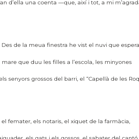
 fan d’ella una coenta —que, així i tot, a mi m’agrad
es de la meua finestra he vist el nuvi que espera
a mare que duu les filles a l’escola, les minyones
els senyors grossos del barri, el “Capellà de les Ro
l femater, els notaris, el xiquet de la farmàcia,
’aiguader, els gats i els gossos, el sabater del cantó