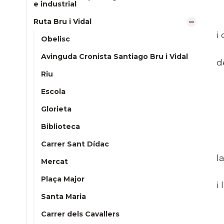
e industrial
D
Ruta Bru i Vidal
i
Obelisc
Avinguda Cronista Santiago Bru i Vidal
d
Riu
Escola
Glorieta
Biblioteca
V
Carrer Sant Dídac
l
Mercat
Plaça Major
i
Santa Maria
Carrer dels Cavallers