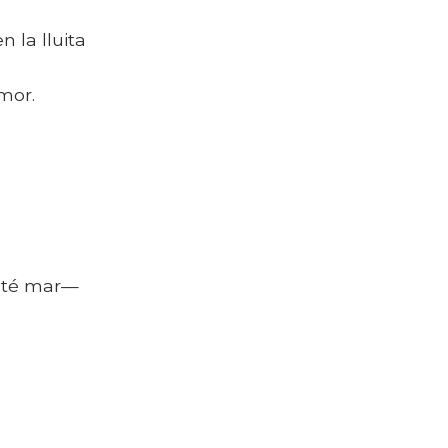
 la lluita
mor.
é té mar—