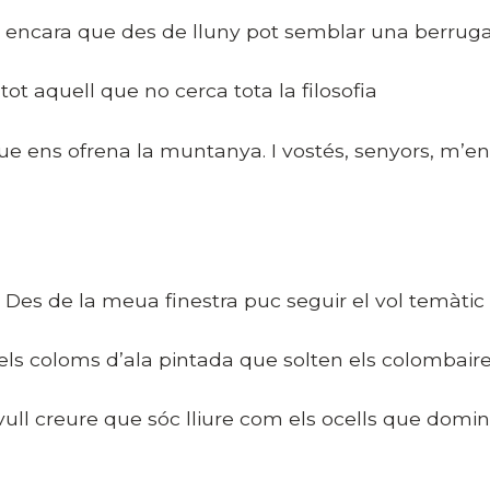
ncara que des de lluny pot semblar una berrug
 tot aquell que no cerca tota la filosofia
ue ens ofrena la muntanya. I vostés, senyors, m’e
es de la meua finestra puc seguir el vol temàtic
els coloms d’ala pintada que solten els colombaire
 vull creure que sóc lliure com els ocells que domi