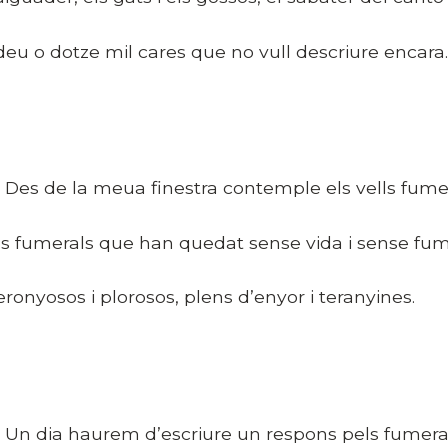
 deu o dotze mil cares que no vull descriure encara.
es de la meua finestra contemple els vells fumer
ls fumerals que han quedat sense vida i sense fum
eronyosos i plorosos, plens d’enyor i teranyines.
n dia haurem d’escriure un respons pels fumeral