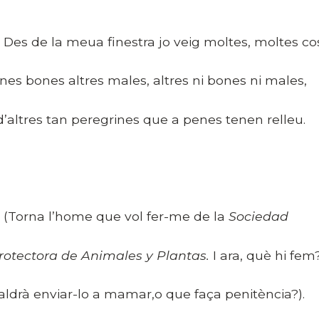
es de la meua finestra jo veig moltes, moltes co
nes bones altres males, altres ni bones ni males,
 d’altres tan peregrines que a penes tenen relleu.
Torna l’home que vol fer-me de la
Sociedad
rotectora de Animales y Plantas.
I ara, què hi fem
aldrà enviar-lo a mamar,o que faça penitència?).