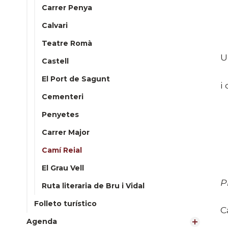
Carrer Penya
Calvari
D
Teatre Romà
U
Castell
El Port de Sagunt
i
Cementeri
Penyetes
Carrer Major
Camí Reial
(
El Grau Vell
P
Ruta literaria de Bru i Vidal
Folleto turístico
C
Agenda