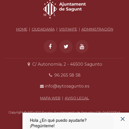
HOME
|
CIUDADANÍA
|
VISITANTE
|
ADMINISTRACIÓN
C/ Autonomía, 2 - 46500 Sagunto
96 265 58 58
info@aytosagunto.es
MAPA WEB
|
AVISO LEGAL
Copyright © 2012-2021 Excmo. Ayuntamiento de Sagunto | CIF: P4622200-F