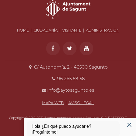
HOME
|
CIUDADANÍA
|
VISITANTE
|
ADMINISTRACIÓN
C/ Autonomía, 2 - 46500 Sagunto
96 265 58 58
info@aytosagunto.es
MAPA WEB
|
AVISO LEGAL
Copyright © 2012-2021 Excmo. Ayuntamiento de Sagunto | CIF: P4622200-F