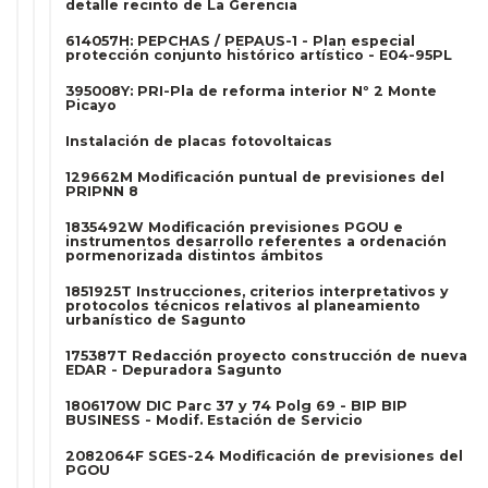
detalle recinto de La Gerencia
614057H: PEPCHAS / PEPAUS-1 - Plan especial
protección conjunto histórico artístico - E04-95PL
395008Y: PRI-Pla de reforma interior Nº 2 Monte
Picayo
Instalación de placas fotovoltaicas
129662M Modificación puntual de previsiones del
PRIPNN 8
1835492W Modificación previsiones PGOU e
instrumentos desarrollo referentes a ordenación
pormenorizada distintos ámbitos
1851925T Instrucciones, criterios interpretativos y
protocolos técnicos relativos al planeamiento
urbanístico de Sagunto
175387T Redacción proyecto construcción de nueva
EDAR - Depuradora Sagunto
1806170W DIC Parc 37 y 74 Polg 69 - BIP BIP
BUSINESS - Modif. Estación de Servicio
2082064F SGES-24 Modificación de previsiones del
PGOU