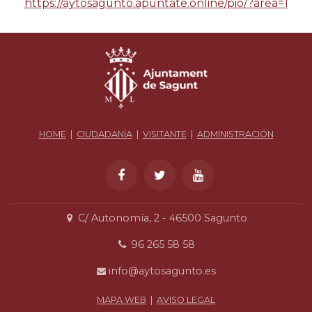
https://aytosagunto.apuntate.online/pio/?area=1
HOME
|
CIUDADANÍA
|
VISITANTE
|
ADMINISTRACIÓN
C/ Autonomía, 2 - 46500 Sagunto
96 265 58 58
info@aytosagunto.es
MAPA WEB
|
AVISO LEGAL