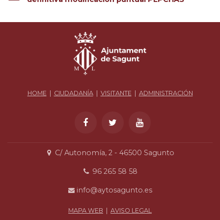
HOME
|
CIUDADANÍA
|
VISITANTE
|
ADMINISTRACIÓN
C/ Autonomía, 2 - 46500 Sagunto
96 265 58 58
info@aytosagunto.es
MAPA WEB
|
AVISO LEGAL