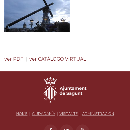
ver PDF
|
ver CATÁLOGO VIRTUAL
HOME
|
CIUDADANÍA
|
VISITANTE
|
ADMINISTRACIÓN