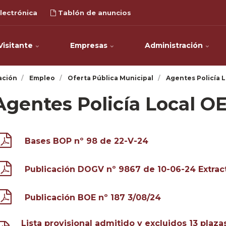
lectrónica
Tablón de anuncios
Visitante
Empresas
Administración
ación
Empleo
Oferta Pública Municipal
Agentes Policía 
Agentes Policía Local O
Bases BOP nº 98 de 22-V-24
Publicación DOGV nº 9867 de 10-06-24 Extrac
Publicación BOE nº 187 3/08/24
Lista provisional admitido y excluidos 13 plaz