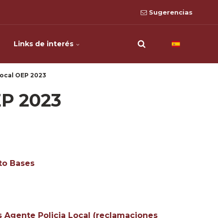
Sugerencias
Links de interés
Local OEP 2023
EP 2023
to Bases
as Agente Policia Local (reclamaciones