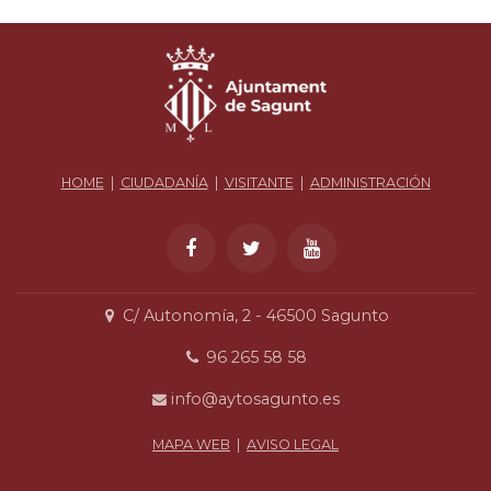
HOME
|
CIUDADANÍA
|
VISITANTE
|
ADMINISTRACIÓN
C/ Autonomía, 2 - 46500 Sagunto
96 265 58 58
info@aytosagunto.es
MAPA WEB
|
AVISO LEGAL