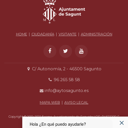
HOME
|
CIUDADANÍA
|
VISITANTE
|
ADMINISTRACIÓN
C/ Autonomía, 2 - 46500 Sagunto
96 265 58 58
info@aytosagunto.es
MAPA WEB
|
AVISO LEGAL
Copyright © 2012-2021 Excmo. Ayuntamiento de Sagunto | CIF: P4622200-F