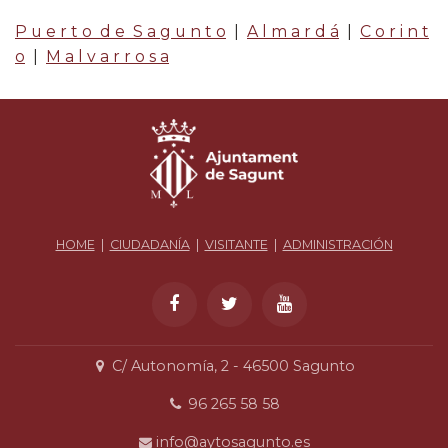
P u e r t o d e S a g u n t o
|
A l m a r d á
|
C o r i n t
o
|
M a l v a r r o s a
HOME
|
CIUDADANÍA
|
VISITANTE
|
ADMINISTRACIÓN
C/ Autonomía, 2 - 46500 Sagunto
96 265 58 58
info@aytosagunto.es