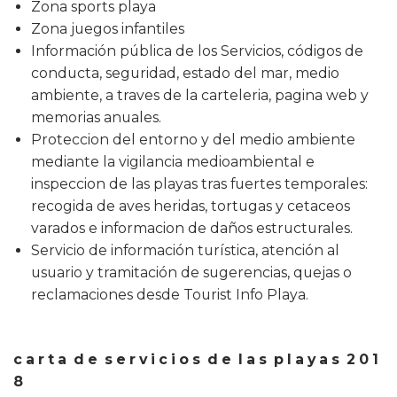
Zona sports playa
Zona juegos infantiles
Información pública de los Servicios, códigos de
conducta, seguridad, estado del mar, medio
ambiente, a traves de la carteleria, pagina web y
memorias anuales.
Proteccion del entorno y del medio ambiente
mediante la vigilancia medioambiental e
inspeccion de las playas tras fuertes temporales:
recogida de aves heridas, tortugas y cetaceos
varados e informacion de daños estructurales.
Servicio de información turística, atención al
usuario y tramitación de sugerencias, quejas o
reclamaciones desde Tourist Info Playa.
c a r t a d e s e r v i c i o s d e l a s p l a y a s 2 0 1
8