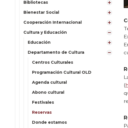
Bibliotecas
Bienestar Social
C
Cooperación Internacional
T
Cultura y Educación
E
Educación
E
c
Departamento de Cultura
Centros Culturales
R
Programación Cultural OLD
L
Agenda cultural
(
Abono cultural
q
r
Festivales
Reservas
R
Donde estamos
P