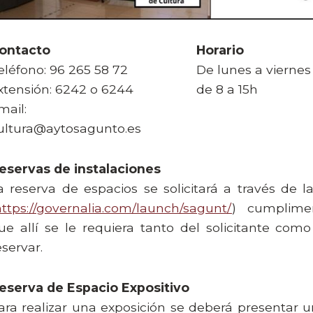
ontacto
Horario
eléfono: 96 265 58 72
De lunes a viernes
xtensión: 6242 o 6244
de 8 a 15h
mail:
ultura@aytosagunto.es
eservas de instalaciones
a reserva de espacios se solicitará a través de l
https://governalia.com/launch/sagunt/
) cumplime
ue allí se le requiera tanto del solicitante co
eservar.
eserva de Espacio Expositivo
ara realizar una exposición se deberá presentar 